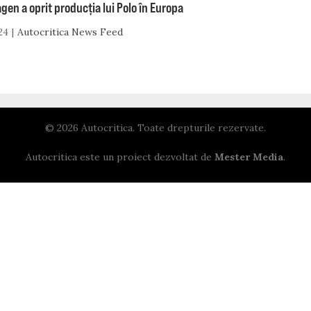
en a oprit producția lui Polo în Europa
24
Autocritica News Feed
© 2026 Autocritica. Toate drepturile rezervate.
Autocritica este un proiect dezvoltat de
Mester Media
.