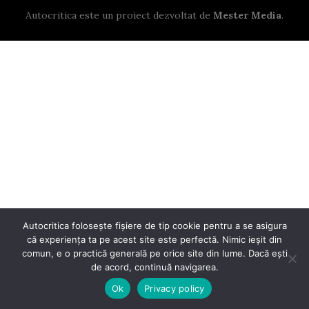
Autocritica este un proiect dezvoltat de
Mester Media
.
Autocritica folosește fișiere de tip cookie pentru a se asigura
că experiența ta pe acest site este perfectă. Nimic ieșit din
comun, e o practică generală pe orice site din lume. Dacă ești
de acord, continuă navigarea.
Ok
Privacy policy