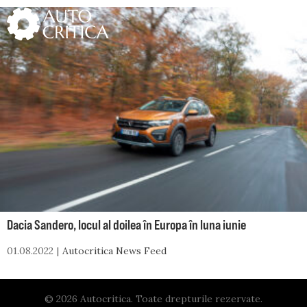
Skip
to
content
Dacia Sandero, locul al doilea în Europa în luna iunie
01.08.2022
Autocritica News Feed
© 2026 Autocritica. Toate drepturile rezervate.