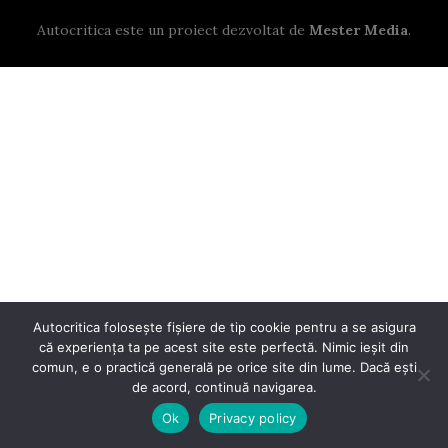
Autocritica este un proiect dezvoltat de
Mester Media
.
Autocritica folosește fișiere de tip cookie pentru a se asigura
că experiența ta pe acest site este perfectă. Nimic ieșit din
comun, e o practică generală pe orice site din lume. Dacă ești
de acord, continuă navigarea.
Ok
Privacy policy