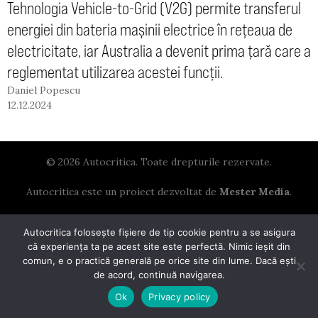
Tehnologia Vehicle-to-Grid (V2G) permite transferul
energiei din bateria mașinii electrice în rețeaua de
electricitate, iar Australia a devenit prima țară care a
reglementat utilizarea acestei funcții.
Daniel Popescu
12.12.2024
© 2026 Autocritica. Toate drepturile rezervate.
Autocritica este un proiect dezvoltat de
Mester Media
.
Autocritica folosește fișiere de tip cookie pentru a se asigura
că experiența ta pe acest site este perfectă. Nimic ieșit din
comun, e o practică generală pe orice site din lume. Dacă ești
de acord, continuă navigarea.
Ok
Privacy policy