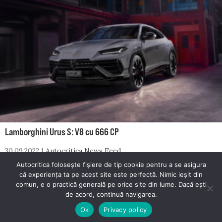
Lamborghini Urus S: V8 cu 666 CP
30.09.2022
Autocritica News Feed
Autocritica folosește fișiere de tip cookie pentru a se asigura
că experiența ta pe acest site este perfectă. Nimic ieșit din
comun, e o practică generală pe orice site din lume. Dacă ești
© 2026 Autocritica. Toate drepturile rezervate.
de acord, continuă navigarea.
Autocritica este un proiect dezvoltat de
Mester Media
.
Ok
Privacy policy