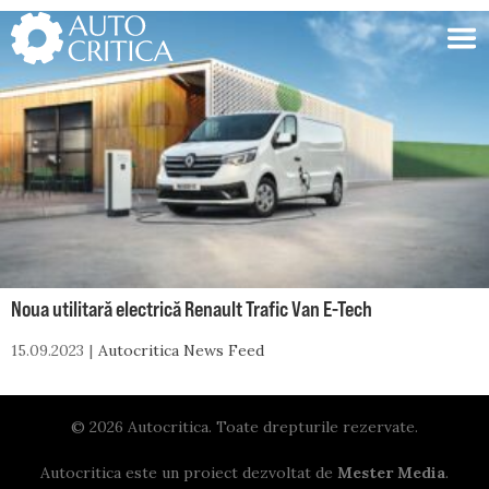
Skip
to
content
Noua utilitară electrică Renault Trafic Van E-Tech
15.09.2023
Autocritica News Feed
© 2026 Autocritica. Toate drepturile rezervate.
Autocritica este un proiect dezvoltat de
Mester Media
.