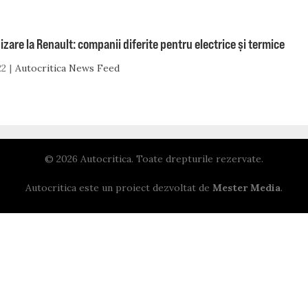
zare la Renault: companii diferite pentru electrice și termice
22
Autocritica News Feed
© 2026 Autocritica. Toate drepturile rezervate.
Autocritica este un proiect dezvoltat de
Mester Media
.