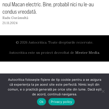
noul Macan electric. Bine, probabil nici nu le-au
condus vreodată.
Radu Gurămultă
21.11.2024
© 2026 Autocritica. Toate drepturile rezervate.
Autocritica este un proiect dezvoltat de
Mester Media
.
Autocritica folosește fișiere de tip cookie pentru a se asigura
că experiența ta pe acest site este perfectă. Nimic ieșit din
comun, e o practică generală pe orice site din lume. Dacă ești
de acord, continuă navigarea.
Ok
Privacy policy