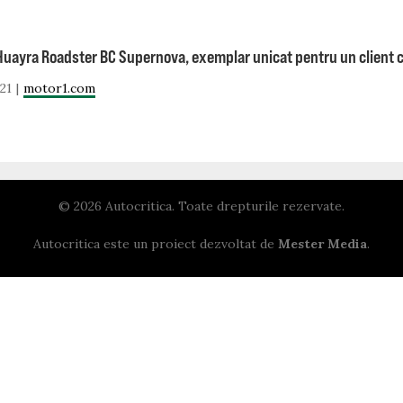
Huayra Roadster BC Supernova, exemplar unicat pentru un client 
21
motor1.com
© 2026 Autocritica. Toate drepturile rezervate.
Autocritica este un proiect dezvoltat de
Mester Media
.