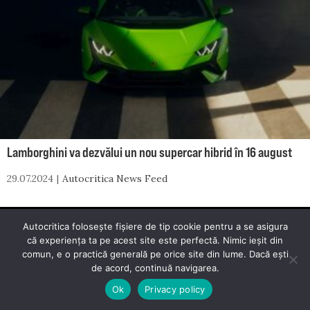
Lamborghini va dezvălui un nou supercar hibrid în 16 august
29.07.2024
Autocritica News Feed
Autocritica folosește fișiere de tip cookie pentru a se asigura
© 2026 Autocritica. Toate drepturile rezervate.
că experiența ta pe acest site este perfectă. Nimic ieșit din
comun, e o practică generală pe orice site din lume. Dacă ești
Autocritica este un proiect dezvoltat de
Mester Media
.
de acord, continuă navigarea.
Ok
Privacy policy