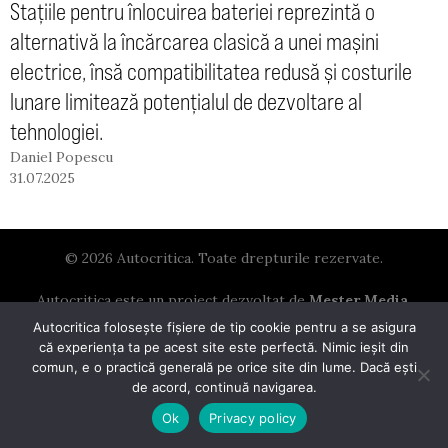
Stațiile pentru înlocuirea bateriei reprezintă o
alternativă la încărcarea clasică a unei mașini
electrice, însă compatibilitatea redusă și costurile
lunare limitează potențialul de dezvoltare al
tehnologiei.
Daniel Popescu
31.07.2025
© 2026 Autocritica. Toate drepturile rezervate.
Autocritica este un proiect dezvoltat de
Mester Media
.
Autocritica folosește fișiere de tip cookie pentru a se asigura
că experiența ta pe acest site este perfectă. Nimic ieșit din
comun, e o practică generală pe orice site din lume. Dacă ești
de acord, continuă navigarea.
Ok
Privacy policy