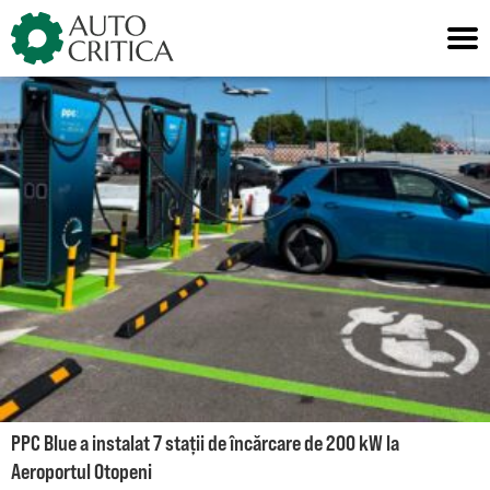
Skip
to
content
PPC Blue a instalat 7 stații de încărcare de 200 kW la
Aeroportul Otopeni