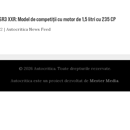
SR3 XXR: Model de competiții cu motor de 1,5 litri cu 235 CP
22
Autocritica News Feed
© 2026 Autocritica. Toate drepturile rezervate.
Autocritica este un proiect dezvoltat de
Mester Media
.