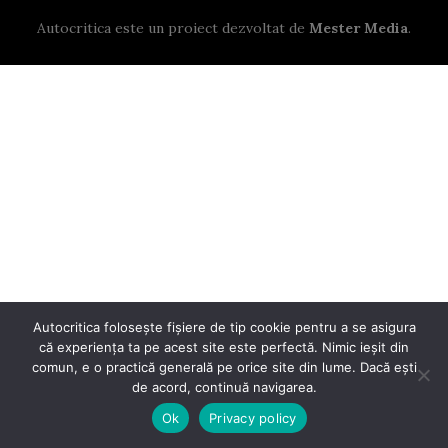
Autocritica este un proiect dezvoltat de
Mester Media
.
Autocritica folosește fișiere de tip cookie pentru a se asigura
că experiența ta pe acest site este perfectă. Nimic ieșit din
comun, e o practică generală pe orice site din lume. Dacă ești
de acord, continuă navigarea.
Ok
Privacy policy