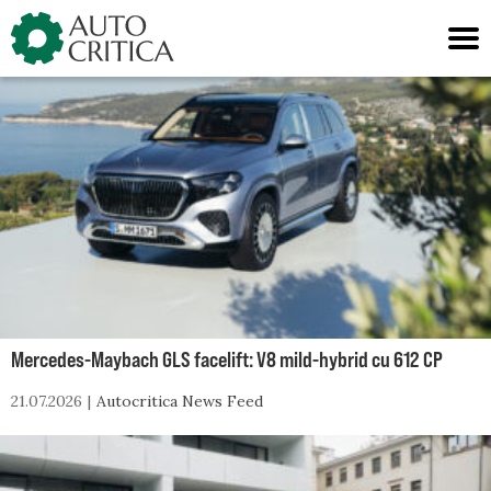
Skip
to
content
Mercedes-Maybach GLS facelift: V8 mild-hybrid cu 612 CP
21.07.2026
Autocritica News Feed