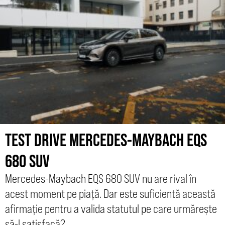
TEST DRIVE MERCEDES-MAYBACH EQS
680 SUV
Mercedes-Maybach EQS 680 SUV nu are rival în
acest moment pe piață. Dar este suficientă această
afirmație pentru a valida statutul pe care urmărește
să-l satisfacă?