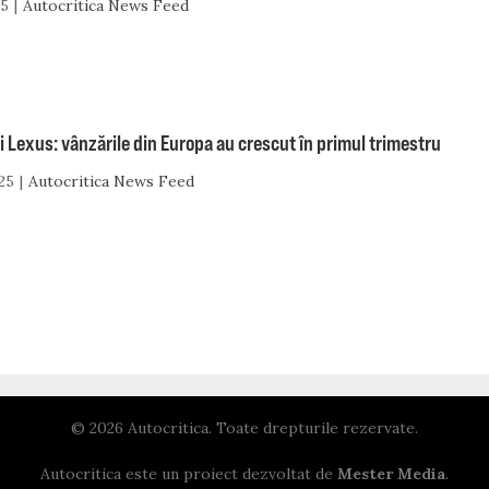
25
Autocritica News Feed
i Lexus: vânzările din Europa au crescut în primul trimestru
25
Autocritica News Feed
© 2026 Autocritica. Toate drepturile rezervate.
Autocritica este un proiect dezvoltat de
Mester Media
.