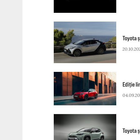
Toyota ș
20.10.20
Ediție l
04.09.2
Toyota ș