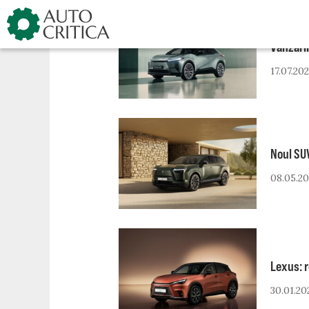
Skip
to
Vânzăril
content
17.07.20
Noul SU
08.05.2
Lexus: r
30.01.20