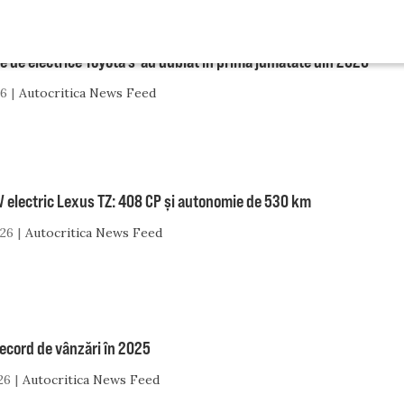
e de electrice Toyota s-au dublat în prima jumătate din 2026
26
Autocritica News Feed
V electric Lexus TZ: 408 CP și autonomie de 530 km
026
Autocritica News Feed
ecord de vânzări în 2025
26
Autocritica News Feed