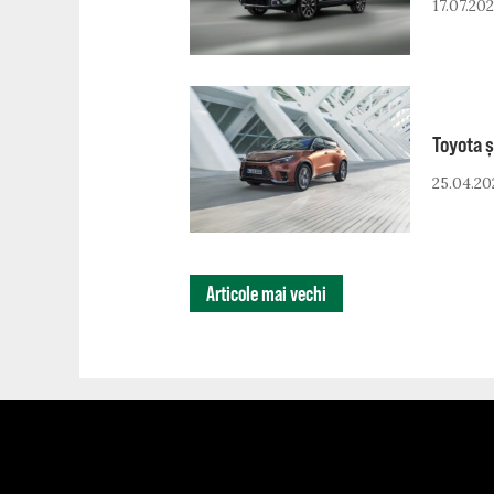
17.07.20
Toyota ș
25.04.20
NAVIGARE
Articole mai vechi
ȘTIRI