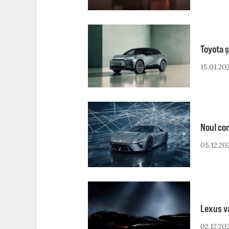
Toyota ș
15.01.20
Noul con
05.12.20
Lexus v
02.12.20