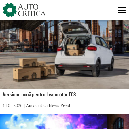
Skip
to
content
Versiune nouă pentru Leapmotor T03
14.04.2026
Autocritica News Feed