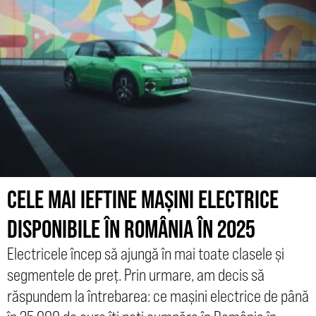
CELE MAI IEFTINE MAȘINI ELECTRICE
DISPONIBILE ÎN ROMÂNIA ÎN 2025
Electricele încep să ajungă în mai toate clasele și
segmentele de preț. Prin urmare, am decis să
răspundem la întrebarea: ce mașini electrice de până