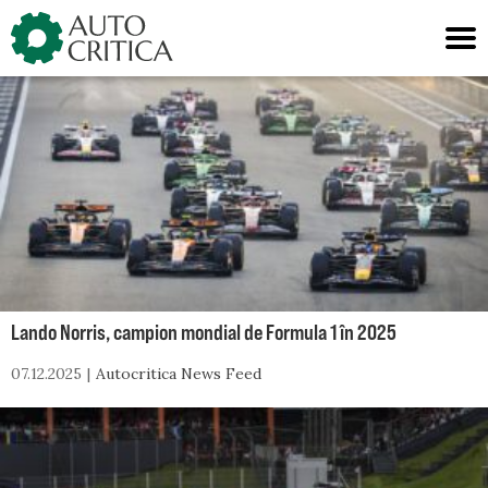
Skip
to
content
Lando Norris, campion mondial de Formula 1 în 2025
07.12.2025
Autocritica News Feed