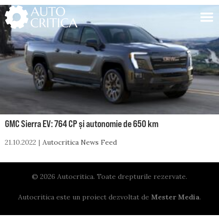
Skip
to
content
GMC Sierra EV: 764 CP și autonomie de 650 km
21.10.2022
Autocritica News Feed
© 2026 Autocritica. Toate drepturile rezervate.
Autocritica este un proiect dezvoltat de
Mester Media
.