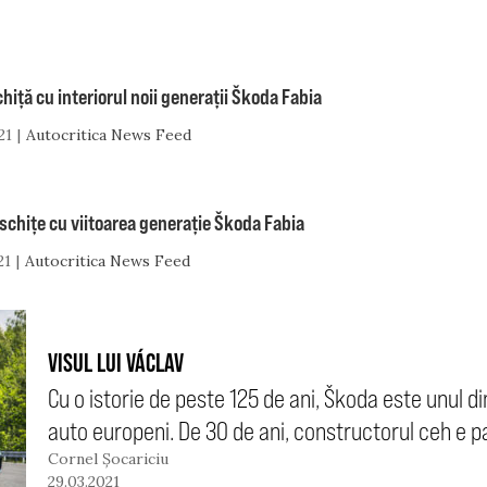
hiță cu interiorul noii generații Škoda Fabia
21
Autocritica News Feed
schițe cu viitoarea generație Škoda Fabia
21
Autocritica News Feed
VISUL LUI VÁCLAV
Cu o istorie de peste 125 de ani, Škoda este unul d
auto europeni. De 30 de ani, constructorul ceh e p
Cornel Șocariciu
29.03.2021