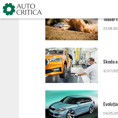
Skip
to
content
Teaser f
23.08.20
Skoda a 
12.07.20
Evoluția
04.05.20