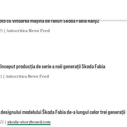
oto cu viitoarea mașină de raliuri Škoda Fabia Rally2
21
Autocritica News Feed
început producția de serie a noii generații Skoda Fabia
21
Autocritica News Feed
 designului modelului Škoda Fabia de-a lungul celor trei generații
21
skoda-storyboard.com