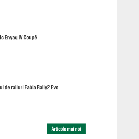
ric Enyaq iV Coupê
 de raliuri Fabia Rally2 Evo
Articole mai noi