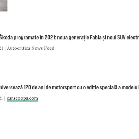
Škoda programate în 2021: noua generație Fabia și noul SUV elect
21
Autocritica News Feed
iversează 120 de ani de motorsport cu o ediție specială a modelului
21
carscoops.com