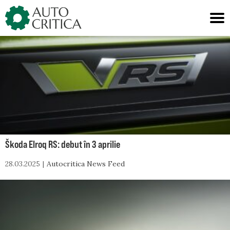
Skip
to
content
Škoda Elroq RS: debut în 3 aprilie
28.03.2025
Autocritica News Feed