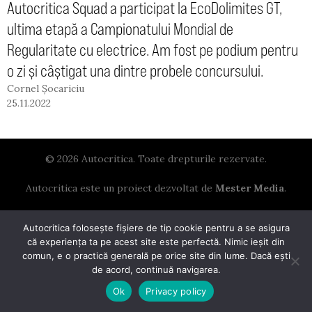
Autocritica Squad a participat la EcoDolimites GT,
ultima etapă a Campionatului Mondial de
Regularitate cu electrice. Am fost pe podium pentru
o zi și câștigat una dintre probele concursului.
Cornel Șocariciu
25.11.2022
© 2026 Autocritica. Toate drepturile rezervate.
Autocritica este un proiect dezvoltat de
Mester Media
.
Autocritica folosește fișiere de tip cookie pentru a se asigura
că experiența ta pe acest site este perfectă. Nimic ieșit din
comun, e o practică generală pe orice site din lume. Dacă ești
de acord, continuă navigarea.
Ok
Privacy policy