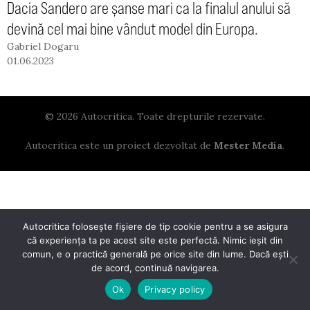
Dacia Sandero are șanse mari ca la finalul anului să
devină cel mai bine vândut model din Europa.
Gabriel Dogaru
01.06.2023
© 2026 Autocritica. Toate drepturile rezervate.
Autocritica este un proiect dezvoltat de
Mester Media
.
Autocritica folosește fișiere de tip cookie pentru a se asigura
că experiența ta pe acest site este perfectă. Nimic ieșit din
comun, e o practică generală pe orice site din lume. Dacă ești
de acord, continuă navigarea.
Ok
Privacy policy