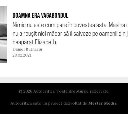
DOAMNA ERA VAGABONDUL
Nimic nu este cum pare în povestea asta. Mașina c
nu a reușit nici măcar să îi salveze pe oamenii din j
neapărat Elizabeth.
Daniel Butnariu
28.02.2021
© 2026 Autocritica. Toate drepturile rezervate.
Autocritica este un proiect dezvoltat de
Mester Media
.