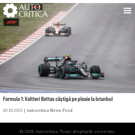
Skip
to
content
Formula 1: Valtteri Bottas câștigă pe ploaie la Istanbul
10.10.2021
Autocritica News Feed
© 2026 Autocritica. Toate drepturile rezervate.