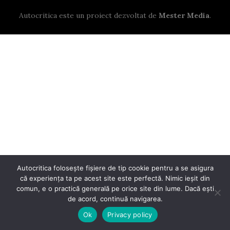
Autocritica este un proiect dezvoltat de
Mester Media
.
Autocritica folosește fișiere de tip cookie pentru a se asigura
că experiența ta pe acest site este perfectă. Nimic ieșit din
comun, e o practică generală pe orice site din lume. Dacă ești
de acord, continuă navigarea.
Ok
Privacy policy