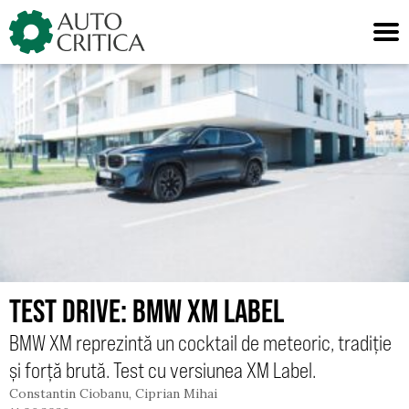
Skip
to
content
TEST DRIVE: BMW XM LABEL
BMW XM reprezintă un cocktail de meteoric, tradiție
și forță brută. Test cu versiunea XM Label.
Constantin Ciobanu
,
Ciprian Mihai