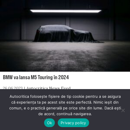
BMW va lansa M5 Touring în 2024
26.06.2023
Autocritica News Feed
Autocritica folosește fișiere de tip cookie pentru a se asigura
că experiența ta pe acest site este perfectă. Nimic ieșit din
comun, e o practică generală pe orice site din lume. Dacă ești
© 2026 Autocritica. Toate drepturile rezervate.
de acord, continuă navigarea.
Autocritica este un proiect dezvoltat de
Mester Media
.
Ok
Privacy policy