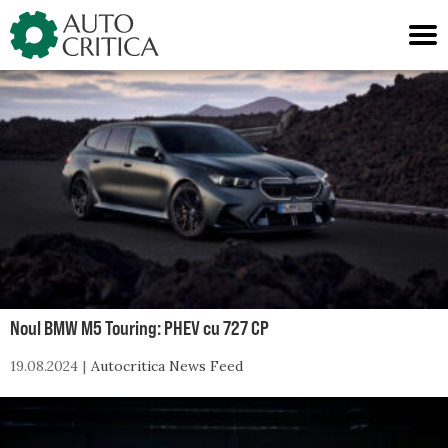
Skip
to
content
Noul BMW M5 Touring: PHEV cu 727 CP
19.08.2024
Autocritica News Feed