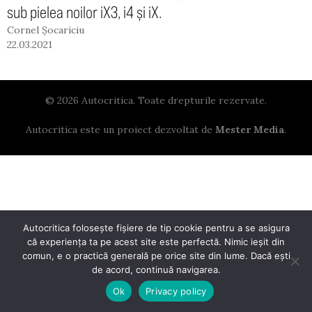
sub pielea noilor iX3, i4 și iX.
Cornel Șocariciu
22.03.2021
© 2026 Autocritica. Toate drepturile rezervate.
Autocritica este un proiect dezvoltat de
Mester Media
.
Autocritica folosește fișiere de tip cookie pentru a se asigura
că experiența ta pe acest site este perfectă. Nimic ieșit din
comun, e o practică generală pe orice site din lume. Dacă ești
de acord, continuă navigarea.
Ok
Privacy policy