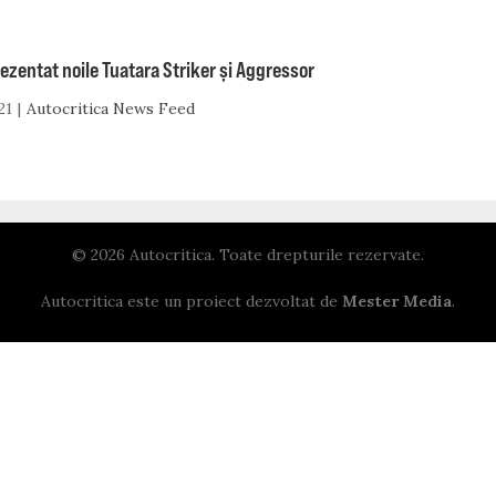
ezentat noile Tuatara Striker și Aggressor
21
Autocritica News Feed
© 2026 Autocritica. Toate drepturile rezervate.
Autocritica este un proiect dezvoltat de
Mester Media
.