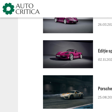
Skip
to
Final d
content
26.03.20
Ediție s
02.11.20
Porsche
25.08.20