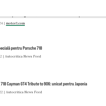
e carieră pentru gama Porsche 718 în Uniunea Europeană
24
motor1.com
pecială pentru Porsche 718
22
Autocritica News Feed
 718 Cayman GT4 Tribute to 906: unicat pentru Japonia
22
Autocritica News Feed