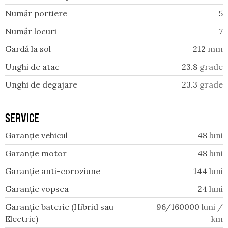
Număr portiere
5
Număr locuri
7
Gardă la sol
212
mm
Unghi de atac
23.8
grade
Unghi de degajare
23.3
grade
SERVICE
Garanție vehicul
48
luni
Garanție motor
48
luni
Garanție anti-coroziune
144
luni
Garanție vopsea
24
luni
Garanție baterie (Hibrid sau
96/160000
luni /
Electric)
km