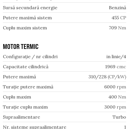
Sursă secundară energie
Benzină
Putere maximă sistem
455
CP
Cuplu maxim sistem
709
Nm
MOTOR TERMIC
Configurație / nr cilindri
in linie/4
Capacitate cilindrică
1969
cmc
Putere maximă
310/228
(CP/kW)
Turație putere maximă
6000
rpm
Cuplu maxim
400
Nm
Turație cuplu maxim
3000
rpm
Supraalimentare
Turbo
Nr. sisteme supraalimentare
1