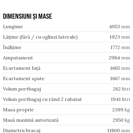
DIMENSIUNI ȘI MASE
Lungime
4953
mm
Lățime (fără / cu oglinzi laterale)
1923
mm
Înălțime
1772
mm
Ampatament
2984
mm
Ecartament față
1665
mm
Ecartament spate
1667
mm
Volum portbagaj
262
litri
Volum portbagaj cu rând 2 rabatat
1941
litri
Masa proprie
2399
kg
Masă maximă autorizată
2950
kg
Diametru bracaj
11800
mm