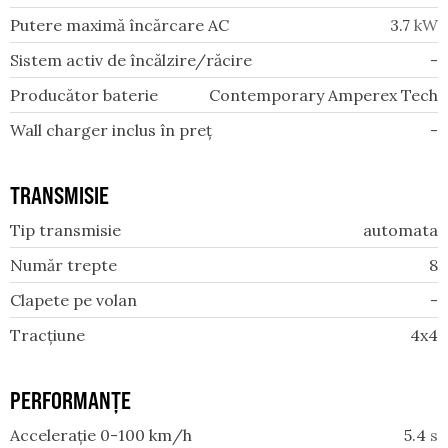
Putere maximă încărcare AC
3.7
kW
Sistem activ de încălzire/răcire
-
Producător baterie
Contemporary Amperex Tech
Wall charger inclus în preț
-
TRANSMISIE
Tip transmisie
automata
Număr trepte
8
Clapete pe volan
-
Tracțiune
4x4
PERFORMANȚE
Accelerație 0-100 km/h
5.4
s