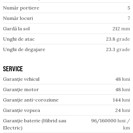
Număr portiere
5
Număr locuri
7
Gardă la sol
212
mm
Unghi de atac
23.8
grade
Unghi de degajare
23.3
grade
SERVICE
Garanție vehicul
48
luni
Garanție motor
48
luni
Garanție anti-coroziune
144
luni
Garanție vopsea
24
luni
Garanție baterie (Hibrid sau
96/160000
luni /
Electric)
km