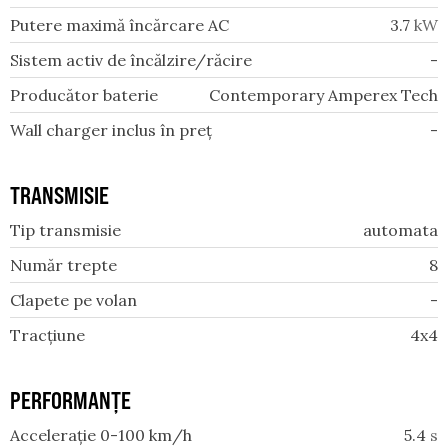
Putere maximă încărcare AC
3.7
kW
Sistem activ de încălzire/răcire
-
Producător baterie
Contemporary Amperex Tech
Wall charger inclus în preț
-
TRANSMISIE
Tip transmisie
automata
Număr trepte
8
Clapete pe volan
-
Tracțiune
4x4
PERFORMANȚE
Accelerație 0-100 km/h
5.4
s