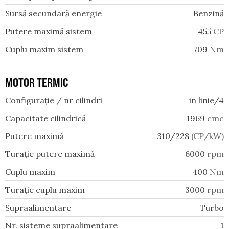
Sursă secundară energie
Benzină
Putere maximă sistem
455
CP
Cuplu maxim sistem
709
Nm
MOTOR TERMIC
Configurație / nr cilindri
in linie/4
Capacitate cilindrică
1969
cmc
Putere maximă
310/228
(CP/kW)
Turație putere maximă
6000
rpm
Cuplu maxim
400
Nm
Turație cuplu maxim
3000
rpm
Supraalimentare
Turbo
Nr. sisteme supraalimentare
1