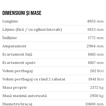
DIMENSIUNI ȘI MASE
Lungime
4953
mm
Lățime (fără / cu oglinzi laterale)
1923
mm
Înălțime
1772
mm
Ampatament
2984
mm
Ecartament față
1665
mm
Ecartament spate
1667
mm
Volum portbagaj
262
litri
Volum portbagaj cu rând 2 rabatat
1941
litri
Masa proprie
2372
kg
Masă maximă autorizată
2950
kg
Diametru bracaj
11800
mm