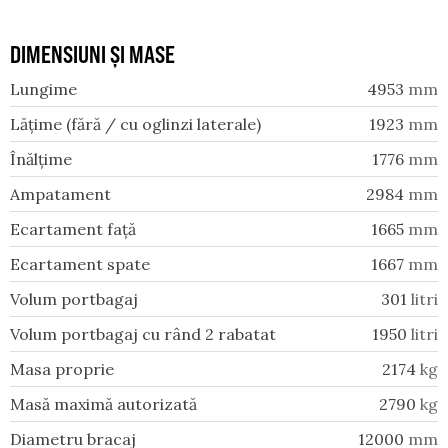
DIMENSIUNI ȘI MASE
Lungime
4953
mm
Lățime (fără / cu oglinzi laterale)
1923
mm
Înălțime
1776
mm
Ampatament
2984
mm
Ecartament față
1665
mm
Ecartament spate
1667
mm
Volum portbagaj
301
litri
Volum portbagaj cu rând 2 rabatat
1950
litri
Masa proprie
2174
kg
Masă maximă autorizată
2790
kg
Diametru bracaj
12000
mm