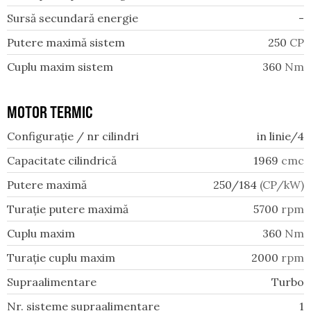
Sursă secundară energie
-
Putere maximă sistem
250
CP
Cuplu maxim sistem
360
Nm
MOTOR TERMIC
Configurație / nr cilindri
in linie/4
Capacitate cilindrică
1969
cmc
Putere maximă
250/184
(CP/kW)
Turație putere maximă
5700
rpm
Cuplu maxim
360
Nm
Turație cuplu maxim
2000
rpm
Supraalimentare
Turbo
Nr. sisteme supraalimentare
1