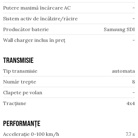
Putere maximă încărcare AC
-
Sistem activ de încălzire/răcire
-
Producător baterie
Samsung SDI
Wall charger inclus în preț
-
TRANSMISIE
Tip transmisie
automata
Număr trepte
8
Clapete pe volan
-
Tracțiune
4x4
PERFORMANȚE
Accelerație 0-100 km/h
7.7
s