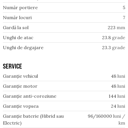
Număr portiere
5
Număr locuri
7
Gardă la sol
223
mm
Unghi de atac
23.8
grade
Unghi de degajare
23.3
grade
SERVICE
Garanție vehicul
48
luni
Garanție motor
48
luni
Garanție anti-coroziune
144
luni
Garanție vopsea
24
luni
Garanție baterie (Hibrid sau
96/160000
luni /
Electric)
km