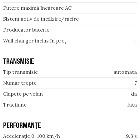
Putere maximă încărcare AC
-
Sistem activ de încălzire/răcire
-
Producător baterie
-
Wall charger inclus în preț
-
TRANSMISIE
Tip transmisie
automata
Număr trepte
7
Clapete pe volan
da
Tracțiune
fata
PERFORMANȚE
Accelerație 0-100 km/h
9.3
s