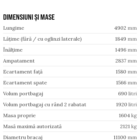
DIMENSIUNI ȘI MASE
Lungime
4902
mm
Lățime (fără / cu oglinzi laterale)
1849
mm
Înălțime
1496
mm
Ampatament
2837
mm
Ecartament față
1580
mm
Ecartament spate
1566
mm
Volum portbagaj
690
litri
Volum portbagaj cu rând 2 rabatat
1920
litri
Masa proprie
1604
kg
Masă maximă autorizată
2121
kg
Diametru bracaj
11100
mm