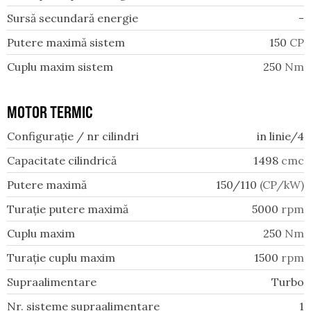
Sursă secundară energie
-
Putere maximă sistem
150
CP
Cuplu maxim sistem
250
Nm
MOTOR TERMIC
Configurație / nr cilindri
in linie/4
Capacitate cilindrică
1498
cmc
Putere maximă
150/110
(CP/kW)
Turație putere maximă
5000
rpm
Cuplu maxim
250
Nm
Turație cuplu maxim
1500
rpm
Supraalimentare
Turbo
Nr. sisteme supraalimentare
1