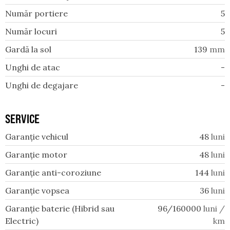
Număr portiere
5
Număr locuri
5
Gardă la sol
139
mm
Unghi de atac
-
Unghi de degajare
-
SERVICE
Garanție vehicul
48
luni
Garanție motor
48
luni
Garanție anti-coroziune
144
luni
Garanție vopsea
36
luni
Garanție baterie (Hibrid sau
96/160000
luni /
Electric)
km