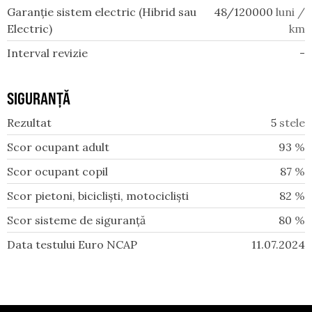
Garanție sistem electric (Hibrid sau
48/120000
luni /
Electric)
km
Interval revizie
-
SIGURANȚĂ
Rezultat
5
stele
Scor ocupant adult
93
%
Scor ocupant copil
87
%
Scor pietoni, bicicliști, motocicliști
82
%
Scor sisteme de siguranță
80
%
Data testului Euro NCAP
11.07.2024