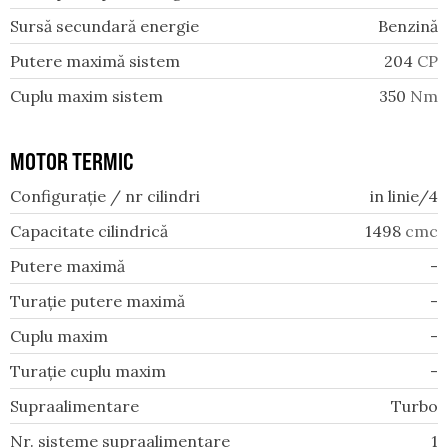
Sursă secundară energie
Benzină
Putere maximă sistem
204
CP
Cuplu maxim sistem
350
Nm
MOTOR TERMIC
Configurație / nr cilindri
in linie/4
Capacitate cilindrică
1498
cmc
Putere maximă
-
Turație putere maximă
-
Cuplu maxim
-
Turație cuplu maxim
-
Supraalimentare
Turbo
Nr. sisteme supraalimentare
1