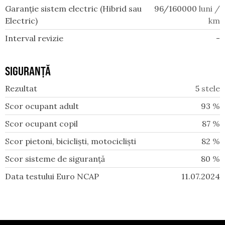
Garanție sistem electric (Hibrid sau
96/160000
luni /
Electric)
km
Interval revizie
-
SIGURANȚĂ
Rezultat
5
stele
Scor ocupant adult
93
%
Scor ocupant copil
87
%
Scor pietoni, bicicliști, motocicliști
82
%
Scor sisteme de siguranță
80
%
Data testului Euro NCAP
11.07.2024