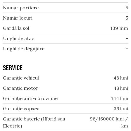
Număr portiere
5
Număr locuri
5
Gardă la sol
139
mm
Unghi de atac
-
Unghi de degajare
-
SERVICE
Garanție vehicul
48
luni
Garanție motor
48
luni
Garanție anti-coroziune
144
luni
Garanție vopsea
36
luni
Garanție baterie (Hibrid sau
96/160000
luni /
Electric)
km