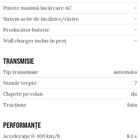
Putere maximă încărcare AC
-
Sistem activ de încălzire/răcire
-
Producător baterie
-
Wall charger inclus în preț
-
TRANSMISIE
Tip transmisie
automata
Număr trepte
7
Clapete pe volan
da
Tracțiune
fata
PERFORMANȚE
Accelerație 0-100 km/h
8.1
s