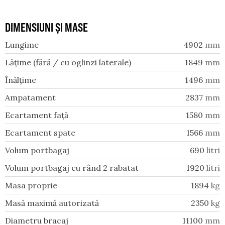
DIMENSIUNI ȘI MASE
Lungime
4902
mm
Lățime (fără / cu oglinzi laterale)
1849
mm
Înălțime
1496
mm
Ampatament
2837
mm
Ecartament față
1580
mm
Ecartament spate
1566
mm
Volum portbagaj
690
litri
Volum portbagaj cu rând 2 rabatat
1920
litri
Masa proprie
1894
kg
Masă maximă autorizată
2350
kg
Diametru bracaj
11100
mm