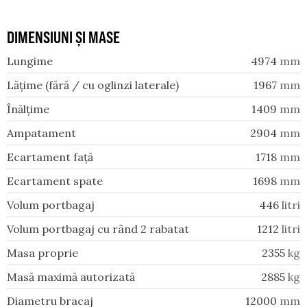
DIMENSIUNI ȘI MASE
Lungime
4974
mm
Lățime (fără / cu oglinzi laterale)
1967
mm
Înălțime
1409
mm
Ampatament
2904
mm
Ecartament față
1718
mm
Ecartament spate
1698
mm
Volum portbagaj
446
litri
Volum portbagaj cu rând 2 rabatat
1212
litri
Masa proprie
2355
kg
Masă maximă autorizată
2885
kg
Diametru bracaj
12000
mm