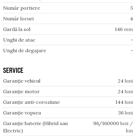
Număr portiere
5
Număr locuri
4
Gardă la sol
146
mm
Unghi de atac
-
Unghi de degajare
-
SERVICE
Garanție vehicul
24
luni
Garanție motor
24
luni
Garanție anti-coroziune
144
luni
Garanție vopsea
36
luni
Garanție baterie (Hibrid sau
96/160000
luni /
Electric)
km