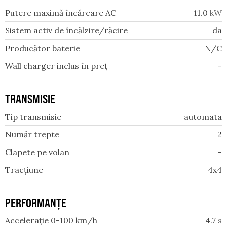
Putere maximă încărcare AC
11.0
kW
Sistem activ de încălzire/răcire
da
Producător baterie
N/C
Wall charger inclus în preț
-
TRANSMISIE
Tip transmisie
automata
Număr trepte
2
Clapete pe volan
-
Tracțiune
4x4
PERFORMANȚE
Accelerație 0-100 km/h
4.7
s