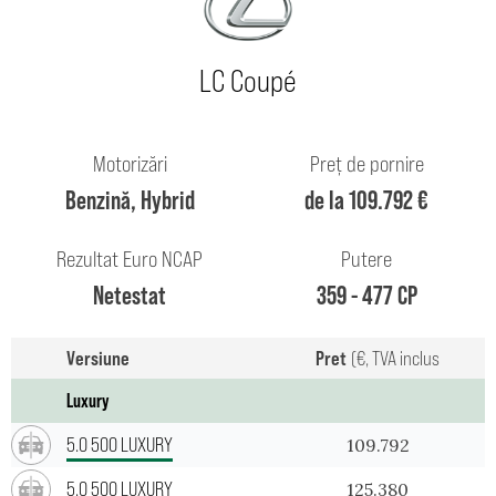
LC Coupé
Motorizări
Preț de pornire
Benzină, Hybrid
de la 109.792 €
Rezultat Euro NCAP
Putere
Netestat
359 - 477 CP
Versiune
Pret
(€, TVA inclus
Luxury
5.0 500 LUXURY
109.792
5.0 500 LUXURY
125.380