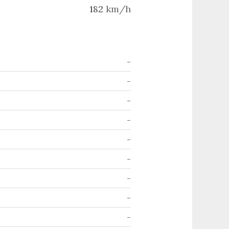
182
km/h
-
-
-
-
-
-
-
-
-