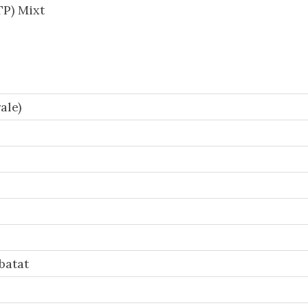
P) Mixt
ale)
batat