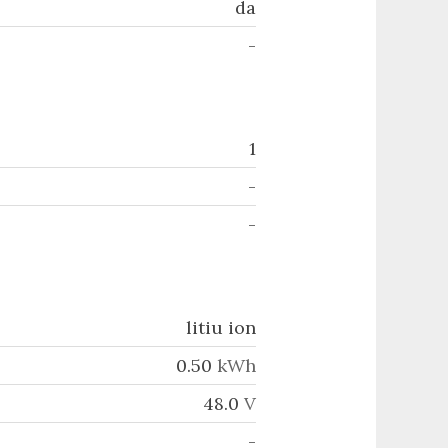
da
-
1
-
-
litiu ion
0.50
kWh
48.0
V
-