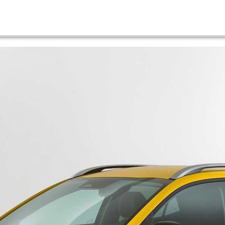
elift
1.0 T-GDI 115HP MHEV URBAN DCT