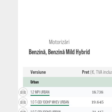
Motorizări
Benzină, Benzină Mild Hybrid
Versiune
Pret
(€, TVA inclu
Urban
18.738
1.2 MPI URBAN
19.645
1.0 T-GDI 100HP MHEV URBAN
21.417
1.0 T-GDI 100HP URBAN