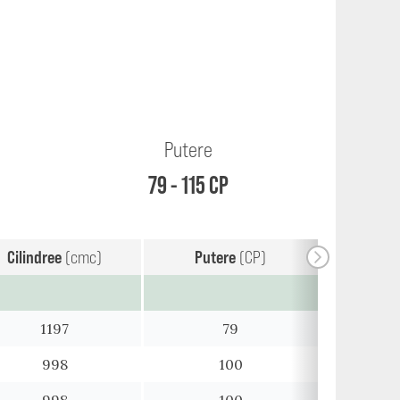
Putere
79 - 115 CP
Cilindree
(cmc)
Putere
(CP)
1197
79
998
100
998
100