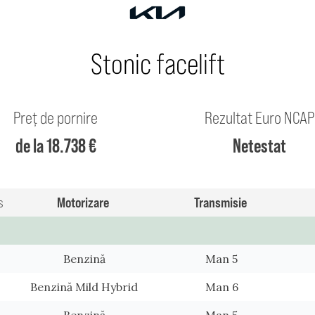
Stonic facelift
Preț de pornire
Rezultat Euro NCAP
de la 18.738 €
Netestat
s
Motorizare
Transmisie
Benzină
Man 5
Benzină Mild Hybrid
Man 6
Benzină
Man 5