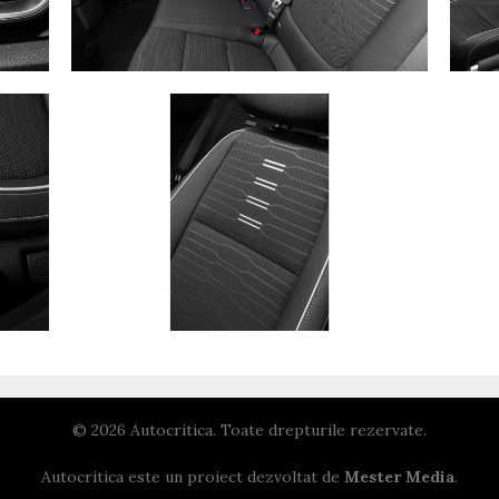
© 2026 Autocritica. Toate drepturile rezervate.
Autocritica este un proiect dezvoltat de
Mester Media
.