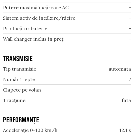
Putere maximă încărcare AC
-
Sistem activ de încălzire/răcire
-
Producător baterie
-
Wall charger inclus în preț
-
TRANSMISIE
Tip transmisie
automata
Număr trepte
7
Clapete pe volan
-
Tracțiune
fata
PERFORMANȚE
Accelerație 0-100 km/h
12.1
s