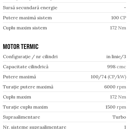
Sursă secundară energie
-
Putere maximă sistem
100
CP
Cuplu maxim sistem
172
Nm
MOTOR TERMIC
Configurație / nr cilindri
in linie/3
Capacitate cilindrică
998
cmc
Putere maximă
100/74
(CP/kW)
Turație putere maximă
6000
rpm
Cuplu maxim
172
Nm
Turație cuplu maxim
1500
rpm
Supraalimentare
Turbo
Nr. sisteme supraalimentare
1