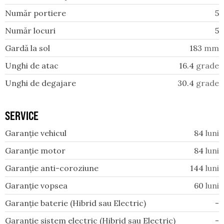
Număr portiere
5
Număr locuri
5
Gardă la sol
183
mm
Unghi de atac
16.4
grade
Unghi de degajare
30.4
grade
SERVICE
Garanție vehicul
84
luni
Garanție motor
84
luni
Garanție anti-coroziune
144
luni
Garanție vopsea
60
luni
Garanție baterie (Hibrid sau Electric)
-
Garanție sistem electric (Hibrid sau Electric)
-