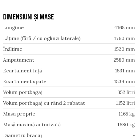
DIMENSIUNI ȘI MASE
Lungime
4165
mm
Lățime (fără / cu oglinzi laterale)
1760
mm
Înălțime
1520
mm
Ampatament
2580
mm
Ecartament față
1531
mm
Ecartament spate
1539
mm
Volum portbagaj
352
litri
Volum portbagaj cu rând 2 rabatat
1152
litri
Masa proprie
1165
kg
Masă maximă autorizată
1680
kg
Diametru bracaj
-