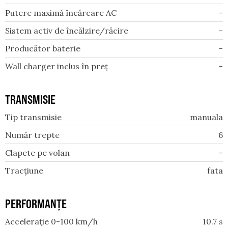
Putere maximă încărcare AC
-
Sistem activ de încălzire/răcire
-
Producător baterie
-
Wall charger inclus în preț
-
TRANSMISIE
Tip transmisie
manuala
Număr trepte
6
Clapete pe volan
-
Tracțiune
fata
PERFORMANȚE
Accelerație 0-100 km/h
10.7
s