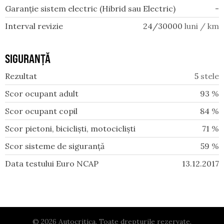
Garanție sistem electric (Hibrid sau Electric)
-
Interval revizie
24/30000
luni / km
SIGURANȚĂ
Rezultat
5
stele
Scor ocupant adult
93
%
Scor ocupant copil
84
%
Scor pietoni, bicicliști, motocicliști
71
%
Scor sisteme de siguranță
59
%
Data testului Euro NCAP
13.12.2017
© 2026 Autocritica. Toate drepturile rezervate.