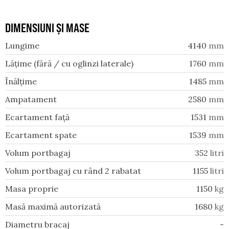
DIMENSIUNI ȘI MASE
Lungime
4140
mm
Lățime (fără / cu oglinzi laterale)
1760
mm
Înălțime
1485
mm
Ampatament
2580
mm
Ecartament față
1531
mm
Ecartament spate
1539
mm
Volum portbagaj
352
litri
Volum portbagaj cu rând 2 rabatat
1155
litri
Masa proprie
1150
kg
Masă maximă autorizată
1680
kg
Diametru bracaj
-