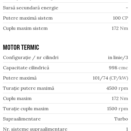
Sursă secundară energie
-
Putere maximă sistem
100
CP
Cuplu maxim sistem
172
Nm
MOTOR TERMIC
Configurație / nr cilindri
in linie/3
Capacitate cilindrică
998
cmc
Putere maximă
101/74
(CP/kW)
Turație putere maximă
4500
rpm
Cuplu maxim
172
Nm
Turație cuplu maxim
1500
rpm
Supraalimentare
Turbo
Nr. sisteme supraalimentare
1