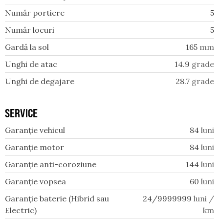
Număr portiere
5
Număr locuri
5
Gardă la sol
165
mm
Unghi de atac
14.9
grade
Unghi de degajare
28.7
grade
SERVICE
Garanție vehicul
84
luni
Garanție motor
84
luni
Garanție anti-coroziune
144
luni
Garanție vopsea
60
luni
Garanție baterie (Hibrid sau
24/9999999
luni /
Electric)
km