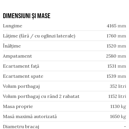
DIMENSIUNI ȘI MASE
Lungime
4165
mm
Lățime (fără / cu oglinzi laterale)
1760
mm
Înălțime
1520
mm
Ampatament
2580
mm
Ecartament față
1531
mm
Ecartament spate
1539
mm
Volum portbagaj
352
litri
Volum portbagaj cu rând 2 rabatat
1152
litri
Masa proprie
1130
kg
Masă maximă autorizată
1650
kg
Diametru bracaj
-