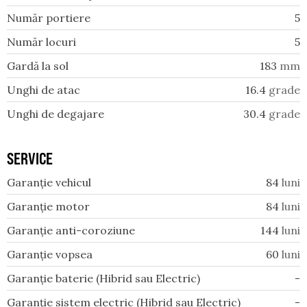
Număr portiere
5
Număr locuri
5
Gardă la sol
183
mm
Unghi de atac
16.4
grade
Unghi de degajare
30.4
grade
SERVICE
Garanție vehicul
84
luni
Garanție motor
84
luni
Garanție anti-coroziune
144
luni
Garanție vopsea
60
luni
Garanție baterie (Hibrid sau Electric)
-
Garanție sistem electric (Hibrid sau Electric)
-