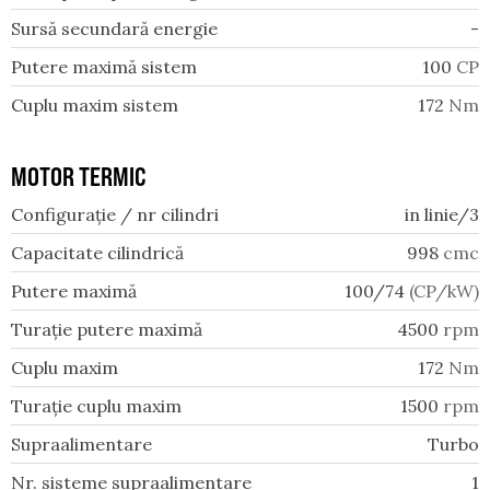
Sursă secundară energie
-
Putere maximă sistem
100
CP
Cuplu maxim sistem
172
Nm
MOTOR TERMIC
Configurație / nr cilindri
in linie/3
Capacitate cilindrică
998
cmc
Putere maximă
100/74
(CP/kW)
Turație putere maximă
4500
rpm
Cuplu maxim
172
Nm
Turație cuplu maxim
1500
rpm
Supraalimentare
Turbo
Nr. sisteme supraalimentare
1