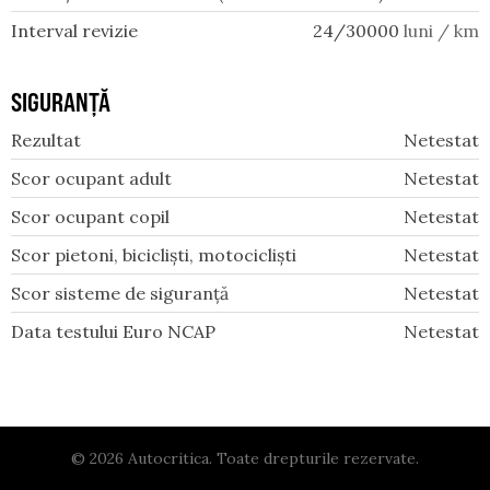
Interval revizie
24/30000
luni / km
SIGURANȚĂ
Rezultat
Netestat
Scor ocupant adult
Netestat
Scor ocupant copil
Netestat
Scor pietoni, bicicliști, motocicliști
Netestat
Scor sisteme de siguranță
Netestat
Data testului Euro NCAP
Netestat
© 2026 Autocritica. Toate drepturile rezervate.