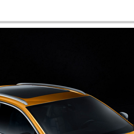
sback
1.6 PHEV 300 PALLAS EAT8 AWD