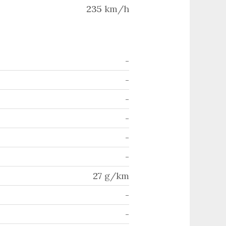
235
km/h
-
-
-
-
-
-
27
g/km
-
-