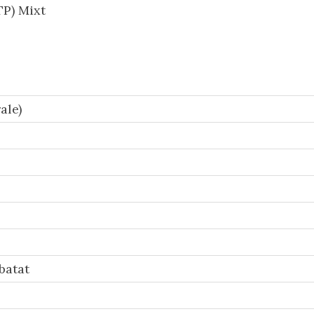
P) Mixt
ale)
batat