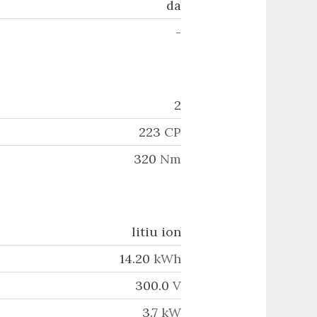
da
-
2
223
CP
320
Nm
litiu ion
14.20
kWh
300.0
V
3.7
kW