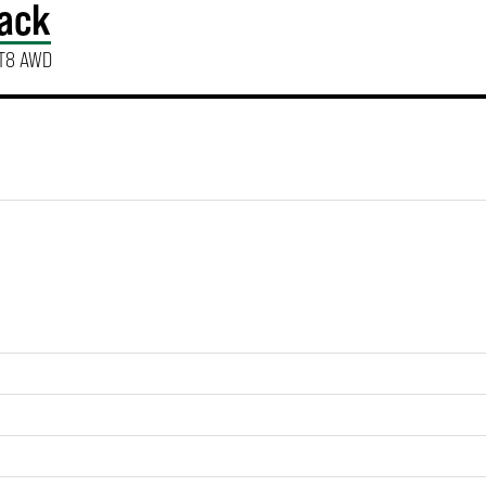
back
AT8 AWD