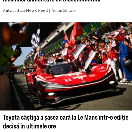
Autocritica News Feed
Acum 22 zile
Toyota câștigă a șasea oară la Le Mans într-o ediție
decisă în ultimele ore