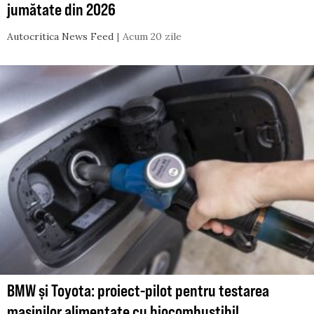
jumătate din 2026
Autocritica News Feed
Acum 20 zile
BMW și Toyota: proiect-pilot pentru testarea
mașinilor alimentate cu biocombustibil