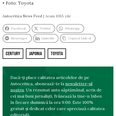
• Foto: Toyota
Autocritica News Feed
Acum 1065 zile
Facebook
Twitter
WhatsApp
Messenger
LinkedIn
Copiază Link-ul
CENTURY
JAPONIA
TOYOTA
Dacă-ți place calitatea articolelor de pe
Autocritica, abonează-te la
newsletter-ul
nostru
. Un rezumat auto săptămânal, scris de
cei mai buni jurnaliști, frânează la tine-n Inbox
în fiecare duminică la ora 9:00. Este 100%
gratuit și dedicat celor care apreciază calitatea
editorială.