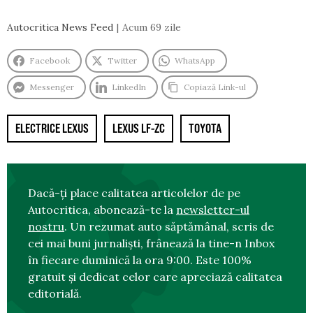
Autocritica News Feed
Acum 69 zile
Facebook
Twitter
WhatsApp
Messenger
LinkedIn
Copiază Link-ul
ELECTRICE LEXUS
LEXUS LF-ZC
TOYOTA
Dacă-ți place calitatea articolelor de pe
Autocritica, abonează-te la
newsletter-ul
nostru
. Un rezumat auto săptămânal, scris de
cei mai buni jurnaliști, frânează la tine-n Inbox
în fiecare duminică la ora 9:00. Este 100%
gratuit și dedicat celor care apreciază calitatea
editorială.