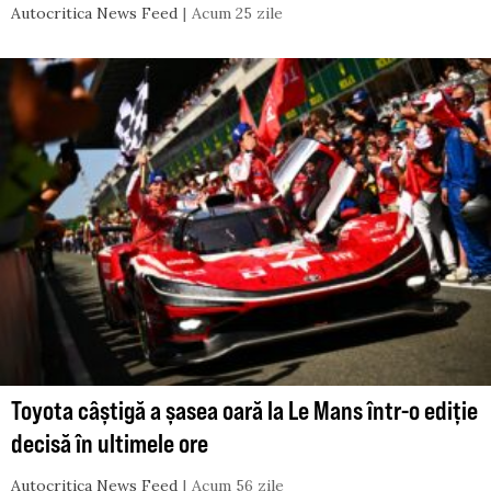
Autocritica News Feed
Acum 25 zile
Toyota câștigă a șasea oară la Le Mans într-o ediție
decisă în ultimele ore
Autocritica News Feed
Acum 56 zile