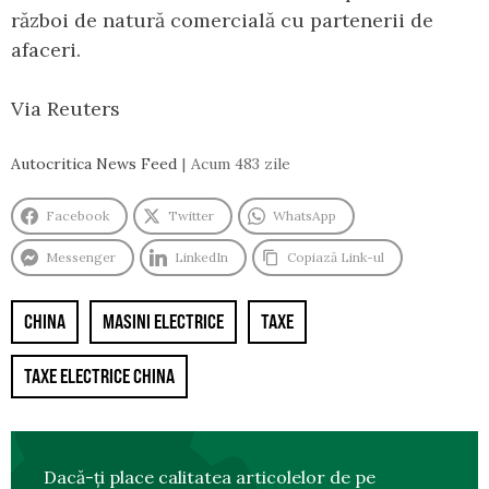
război de natură comercială cu partenerii de
afaceri.
Via Reuters
Autocritica News Feed
Acum 483 zile
Facebook
Twitter
WhatsApp
Messenger
LinkedIn
Copiază Link-ul
CHINA
MASINI ELECTRICE
TAXE
TAXE ELECTRICE CHINA
Dacă-ți place calitatea articolelor de pe