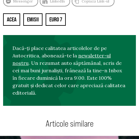
Messenger
LinkedIn
Copiază Link-ul
ACEA
EMISII
EURO 7
Dacă-ți place calitatea articolelor de pe
Autocritica, abonează-te la
newsletter-ul
nostru
. Un rezumat auto săptămânal, scris de
cei mai buni jurnaliști, frânează la tine-n Inbox
în fiecare duminică la ora 9:00. Este 100%
gratuit și dedicat celor care apreciază calitatea
editorială.
Articole similare