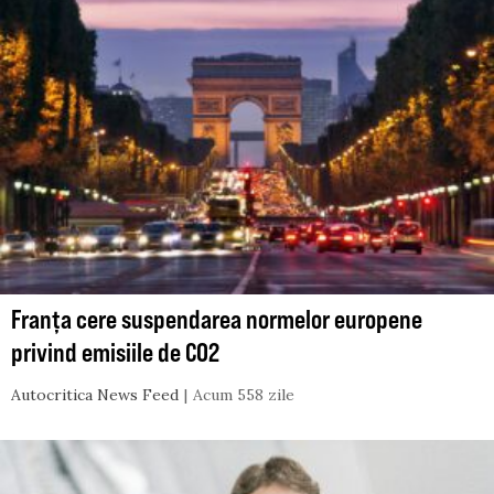
Franța cere suspendarea normelor europene
privind emisiile de CO2
Autocritica News Feed
Acum 558 zile