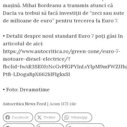
mașină. Mihai Bordeanu a transmis atunci că
Dacia va trebui să facă investiții de “zeci sau sute
de milioane de euro” pentru trecerea la Euro 7.
• Detalii despre noul standard Euro 7 poți găsi în
articolul de aici:
https://www.autocritica.ro/green-zone/euro-7-
motoare-diesel-electrice/?
fbclid=IwAR3SE0JzNcGvPfGPYInLvYIpM9mFWZJJh
PtB-LDogaBpX6628IFIgksSI
• Foto: Dreamstime
Autocritica News Feed
Acum 1173 zile
Facebook
Twitter
WhatsApp