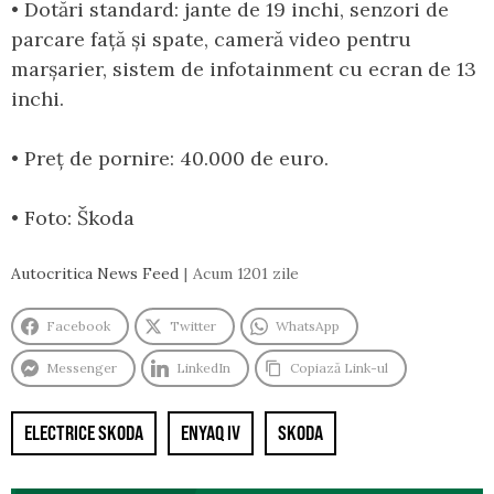
• Dotări standard: jante de 19 inchi, senzori de
parcare față și spate, cameră video pentru
marșarier, sistem de infotainment cu ecran de 13
inchi.
• Preț de pornire: 40.000 de euro.
• Foto: Škoda
Autocritica News Feed
Acum 1201 zile
Facebook
Twitter
WhatsApp
Messenger
LinkedIn
Copiază Link-ul
ELECTRICE SKODA
ENYAQ IV
SKODA