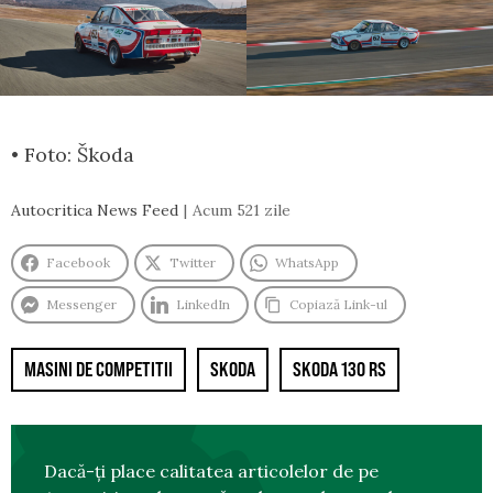
• Foto: Škoda
Autocritica News Feed
Acum 521 zile
Facebook
Twitter
WhatsApp
Messenger
LinkedIn
Copiază Link-ul
MASINI DE COMPETITII
SKODA
SKODA 130 RS
Dacă-ți place calitatea articolelor de pe