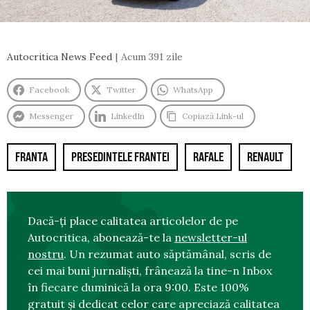
Autocritica News Feed
Acum 391 zile
Facebook
Twitter
WhatsApp
Messenger
LinkedIn
Copiază Link-ul
FRANTA
PRESEDINTELE FRANTEI
RAFALE
RENAULT
Dacă-ți place calitatea articolelor de pe
Autocritica, abonează-te la
newsletter-ul
nostru
. Un rezumat auto săptămânal, scris de
cei mai buni jurnaliști, frânează la tine-n Inbox
în fiecare duminică la ora 9:00. Este 100%
gratuit și dedicat celor care apreciază calitatea